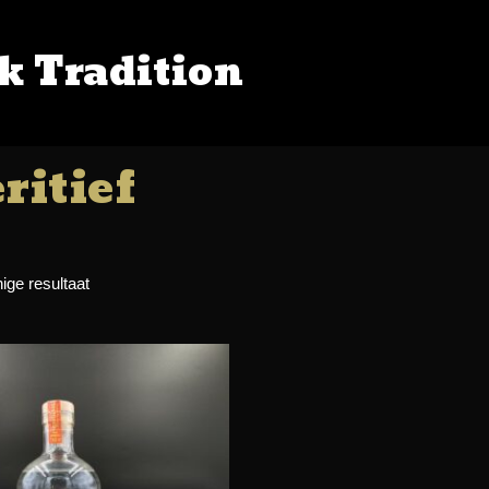
k Tradition
OP
/ Producten getagged “aperitief”
ritief
ige resultaat