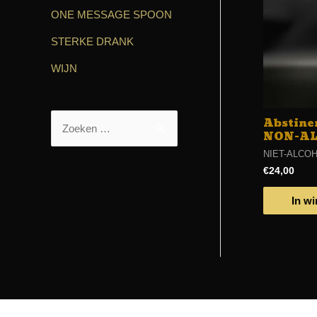
ONE MESSAGE SPOON
STERKE DRANK
WIJN
Abstinen
NON-AL
NIET-ALCO
€
24,00
In w