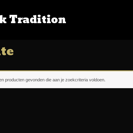
k Tradition
OP
/ Producten getagged “brute”
te
n producten gevonden die aan je zoekcriteria voldoen.