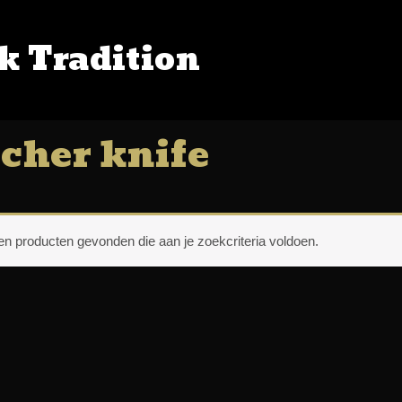
k Tradition
OP
/ Producten getagged “butcher knife”
cher knife
n producten gevonden die aan je zoekcriteria voldoen.