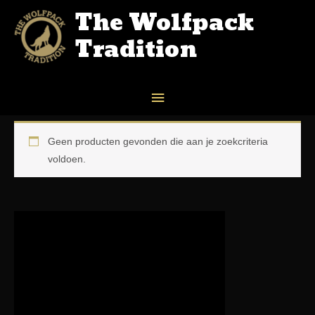
The Wolfpack
Tradition
Home
/
SHOP
/ Producten getagged “forged intense”
forged intense
Geen producten gevonden die aan je zoekcriteria
voldoen.